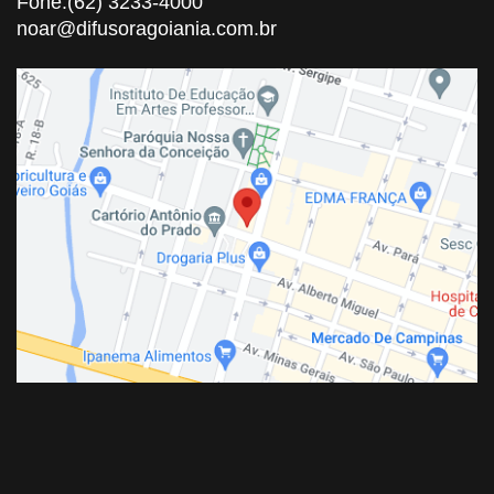
Fone:(62) 3233-4000
noar@difusoragoiania.com.br