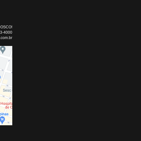
NOSCO!
33-4000
.com.br