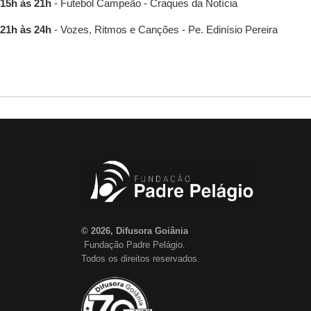
15h às 21h
- Futebol Campeão - Craques da Notícia
21h às 24h
- Vozes, Ritmos e Canções - Pe. Edinísio Pereira
© 2026, Difusora Goiânia
Fundação Padre Pelágio.
Todos os direitos reservados.