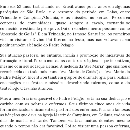
Em seus 52 anos trabalhando no Brasil, atuou por 5 anos em algumas
paróquias de São Paulo, e o restante do período em Goiás, entre
Trindade e Campinas/Goiânia, e as missões no sertão. Percorreu
centenas de comunidades, quase sempre a cavalo, tornando-se
conhecido e estimado pelo povo. Daí o reconhecimento póstumo como
“Apóstolo de Goiás”. E em Trindade, no famoso Santuário, os romeiros
vinham visitar o Divino Pai Eterno na festa, mas não voltavam sem
pedir também a bênção do Padre Pelágio.
Sua atuação pastoral, no entanto, incluía a promoção de iniciativas de
formação cultural. Foram muitos os cantores religiosos que incentivou,
mesmo com seu sotaque alemão. A melodia da “Ave Maria” que ensinou é
reconhecida em todo país como “Ave Maria de Goiás”, ou “Ave Maria do
Padre Pelágio”. Incentivou também grupos de dramaturgia, para realizar
encenações nas festas e missões, descobrindo talentos, como o do
teatrólogo Otavinho Arantes.
Mas a memória inesquecível do Padre Pelágio, está na sua dedicação e
carinho com os pobres e enfermos. Seus últimos cinco anos de vida
foram dedicados unicamente à pastoral dos enfermos. Ficaram famosas
as bênçãos que dava na igreja Matriz de Campinas, em Goiânia, todos os
dias de manhã e à tarde. Também visitava muitos doentes, mesmo
quando o tempo não era favorável. Foi ao visitar uma pessoa enferma,