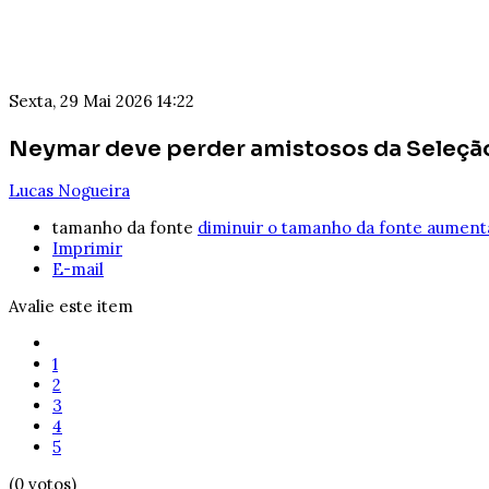
Sexta, 29 Mai 2026 14:22
Neymar deve perder amistosos da Seleção 
Lucas Nogueira
tamanho da fonte
diminuir o tamanho da fonte
aumenta
Imprimir
E-mail
Avalie este item
1
2
3
4
5
(0 votos)