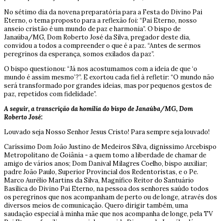
No sétimo dia da novena preparatória para a Festa do Divino Pai
Eterno, o tema proposto para a reflexão foi: “Pai Eterno, nosso
anseio cristão é um mundo de paz e harmonia”. O bispo de
Janaúba/MG, Dom Roberto José da Silva, pregador deste dia,
convidou a todos a compreender o que é a paz. “Antes de sermos
peregrinos da esperança, somos exilados da paz”.
O bispo questionou: “Já nos acostumamos com a ideia de que ‘o
mundo é assim mesmo’?”. E exortou cada fiel à refletir: “O mundo não
será transformado por grandes ideias, mas por pequenos gestos de
paz, repetidos com fidelidade”.
A seguir, a transcrição da homilia do bispo de Janaúba/MG, Dom
Roberto José:
Louvado seja Nosso Senhor Jesus Cristo! Para sempre seja louvado!
Caríssimo Dom João Justino de Medeiros Silva, digníssimo Arcebispo
Metropolitano de Goiânia - a quem tomo a liberdade de chamar de
amigo de vários anos; Dom Danival Milagres Coelho, bispo auxiliar;
padre João Paulo, Superior Provincial dos Redentoristas, e o Pe.
Marco Aurélio Martins da Silva, Magnífico Reitor do Santuário
Basílica do Divino Pai Eterno, na pessoa dos senhores saúdo todos
os peregrinos que nos acompanham de perto ou de longe, através dos
diversos meios de comunicação. Quero dirigir também, uma
saudação especial à minha mãe que nos acompanha de longe, pela TV