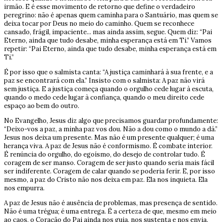
irmão. E é esse movimento de retorno que define o verdadeiro
peregrino: não é apenas quem caminha para o Santuário, mas quem se
deixa tocar por Deus no meio do caminho. Quem se reconhece
cansado, frágil, impaciente... mas ainda assim, segue. Quem diz: “Pai
Eterno, ainda que tudo desabe, minha esperança está em Ti.” Vamos
repetir: “Pai Eterno, ainda que tudo desabe, minha esperança está em
Ti.”
É por isso que o salmista canta: “A justiça caminhará à sua frente, e a
paz se encontrará com ela.” Insisto com o salmista: A paz não virá
sem justiça. E a justiça começa quando o orgulho cede lugar à escuta,
quando o medo cede lugar à confiança, quando o meu direito cede
espaço ao bem do outro.
No Evangelho, Jesus diz algo que precisamos guardar profundamente:
“Deixo-vos a paz, a minha paz vos dou. Não a dou como o mundo a dá.”
Jesus nos deixa um presente. Mas não é um presente qualquer; é uma
herança viva. A paz de Jesus não é conformismo. É combate interior.
É renúncia do orgulho, do egoísmo, do desejo de controlar tudo. É
coragem de ser manso. Coragem de ser justo quando seria mais fácil
ser indiferente. Coragem de calar quando se poderia ferir. E, por isso
mesmo, a paz do Cristo não nos deixa em paz. Ela nos inquieta. Ela
nos empurra.
A paz de Jesus não é ausência de problemas, mas presença de sentido.
Não é uma trégua; é uma entrega. É a certeza de que, mesmo em meio
ao caos, o Coração do Pai ainda nos guia, nos sustenta e nos envia.