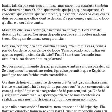
Isaías fala da paz entre os animais... mas sabemos: essa luta também
vive dentro de nós. O lobo; que morde, que julga, que se apressa. O
cordeiro; que escuta, que se oferece, que espera. Todos os dias, esses
dois se olham nos olhos dentro de nós. E a paz começa quando o lobo
ajoelha, e o cordeiro canta.
Mas para que isso aconteça, é necessário coragem. Coragem de
deixar de ter razão. Coragem de pedir perdão sem receber nada em
troca. Coragem de amar... sem garantias.
Por isso, te pergunto com carinho e franqueza: Em tua casa, reina a
paz do Cordeiro ou os gritos do lobo? Tens buscado reconciliar ou
apenas repetir o ciclo da divisão? Tua fé tem transformado tuas
atitudes ou só decorado tuas palavras?
Se queremos um mundo de paz, precisamos antes ser pessoas de paz.
Se desejamos harmonia ao redor, é preciso permitir que o Espírito
pacifique nossas feridas mais escondidas.
O Salmo de hoje é um suspiro de quem crê: “A justiça caminhará à sua
frente, e a salvação há de seguir os passos seus.” “A paz se encontrará
com a justiça.” Aqui está o segredo: não há paz sem justiça. E não há
justiça sem conversão. A esperança cristã não nos anestesia da
realidade, mas nos impulsiona a agir com coragem no mundo.
A paz não nasce onde há mentira, nem cresce onde há injustiça. Ela
floresce quando o homem se volta para Deus e se reconcilia com seu