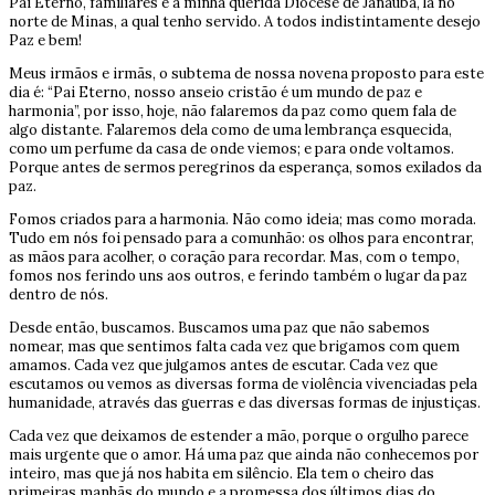
Pai Eterno, familiares e a minha querida Diocese de Janaúba, lá no
norte de Minas, a qual tenho servido. A todos indistintamente desejo
Paz e bem!
Meus irmãos e irmãs, o subtema de nossa novena proposto para este
dia é: “Pai Eterno, nosso anseio cristão é um mundo de paz e
harmonia”, por isso, hoje, não falaremos da paz como quem fala de
algo distante. Falaremos dela como de uma lembrança esquecida,
como um perfume da casa de onde viemos; e para onde voltamos.
Porque antes de sermos peregrinos da esperança, somos exilados da
paz.
Fomos criados para a harmonia. Não como ideia; mas como morada.
Tudo em nós foi pensado para a comunhão: os olhos para encontrar,
as mãos para acolher, o coração para recordar. Mas, com o tempo,
fomos nos ferindo uns aos outros, e ferindo também o lugar da paz
dentro de nós.
Desde então, buscamos. Buscamos uma paz que não sabemos
nomear, mas que sentimos falta cada vez que brigamos com quem
amamos. Cada vez que julgamos antes de escutar. Cada vez que
escutamos ou vemos as diversas forma de violência vivenciadas pela
humanidade, através das guerras e das diversas formas de injustiças.
Cada vez que deixamos de estender a mão, porque o orgulho parece
mais urgente que o amor. Há uma paz que ainda não conhecemos por
inteiro, mas que já nos habita em silêncio. Ela tem o cheiro das
primeiras manhãs do mundo e a promessa dos últimos dias do