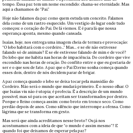
tempo. Essa paz tem um nome escondido: chama-se eternidade. Mas
aqui a chamamos de “Pai.”
Hoje não falamos da paz como quem estuda um conceito. Falamos
dela como de um rastro esquecido. Um vestígio do lugar onde tudo
começou: o coração do Pai. De lá viemos. E é para lá que nossa
esperança aponta, mesmo quando cansada.
Isaías, hoje, nos entrega uma imagem cheia de ternura e provocação:
“O lobo habitará com o cordeiro...” Mas... e se ele não estivesse
falando só de animais? E se ele estivesse falando de mim e de você?
Do lobo que me habita nas horas de impaciência. Do cordeiro que vive
escondido nas horas de oração. Do conflito entre o que eu gostaria de
ser e o que sou de fato. A paz que o Pai Eterno sonha começa quando
esses dois, dentro de nós decidem parar de brigar.
A paz começa quando o lobo se deixa tocar pela mansidão do
Cordeiro. Não será o mundo que mudará primeiro. É o nosso olhar. O
que Isaías viu não é utopia; é profecia. É a descrição de um mundo
possível, mas só para os que aceitam ser transformados por dentro.
Porque o Reino começa assim: como broto em tronco seco. Como
perdão depois de anos. Como silêncio que interrompe a ofensa. Como
lágrima que se transforma em gesto.
Mas será que ainda acreditamos nesse broto? Ou já nos
acostumamos com a ideia de que “o mundo é assim mesmo”? E
quando foi que deixamos de esperar pela paz?