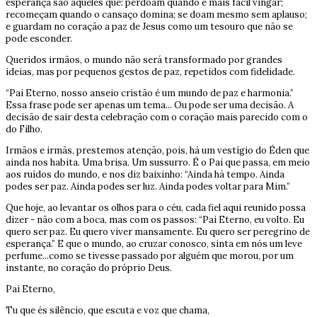
esperança são aqueles que: perdoam quando é mais fácil vingar;
recomeçam quando o cansaço domina; se doam mesmo sem aplauso;
e guardam no coração a paz de Jesus como um tesouro que não se
pode esconder.
Queridos irmãos, o mundo não será transformado por grandes
ideias, mas por pequenos gestos de paz, repetidos com fidelidade.
“Pai Eterno, nosso anseio cristão é um mundo de paz e harmonia.”
Essa frase pode ser apenas um tema... Ou pode ser uma decisão. A
decisão de sair desta celebração com o coração mais parecido com o
do Filho.
Irmãos e irmãs, prestemos atenção, pois, há um vestígio do Éden que
ainda nos habita. Uma brisa. Um sussurro. É o Pai que passa, em meio
aos ruídos do mundo, e nos diz baixinho: “Ainda há tempo. Ainda
podes ser paz. Ainda podes ser luz. Ainda podes voltar para Mim.”
Que hoje, ao levantar os olhos para o céu, cada fiel aqui reunido possa
dizer - não com a boca, mas com os passos: “Pai Eterno, eu volto. Eu
quero ser paz. Eu quero viver mansamente. Eu quero ser peregrino de
esperança.” E que o mundo, ao cruzar conosco, sinta em nós um leve
perfume...como se tivesse passado por alguém que morou, por um
instante, no coração do próprio Deus.
Pai Eterno,
Tu que és silêncio, que escuta e voz que chama,