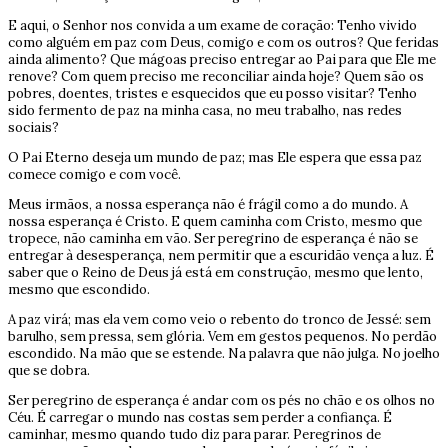
E aqui, o Senhor nos convida a um exame de coração: Tenho vivido
como alguém em paz com Deus, comigo e com os outros? Que feridas
ainda alimento? Que mágoas preciso entregar ao Pai para que Ele me
renove? Com quem preciso me reconciliar ainda hoje? Quem são os
pobres, doentes, tristes e esquecidos que eu posso visitar? Tenho
sido fermento de paz na minha casa, no meu trabalho, nas redes
sociais?
O Pai Eterno deseja um mundo de paz; mas Ele espera que essa paz
comece comigo e com você.
Meus irmãos, a nossa esperança não é frágil como a do mundo. A
nossa esperança é Cristo. E quem caminha com Cristo, mesmo que
tropece, não caminha em vão. Ser peregrino de esperança é não se
entregar à desesperança, nem permitir que a escuridão vença a luz. É
saber que o Reino de Deus já está em construção, mesmo que lento,
mesmo que escondido.
A paz virá; mas ela vem como veio o rebento do tronco de Jessé: sem
barulho, sem pressa, sem glória. Vem em gestos pequenos. No perdão
escondido. Na mão que se estende. Na palavra que não julga. No joelho
que se dobra.
Ser peregrino de esperança é andar com os pés no chão e os olhos no
Céu. É carregar o mundo nas costas sem perder a confiança. É
caminhar, mesmo quando tudo diz para parar. Peregrinos de