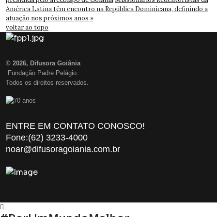
América Latina têm encontro na República Dominicana, definindo a
atuação nos próximos anos »
voltar ao topo
© 2026, Difusora Goiânia
Fundação Padre Pelágio.
Todos os direitos reservados.
ENTRE EM CONTATO CONOSCO!
Fone:(62) 3233-4000
noar@difusoragoiania.com.br