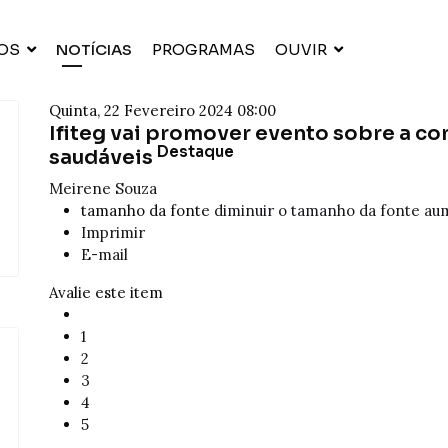
OS
NOTÍCIAS
PROGRAMAS
OUVIR
Quinta, 22 Fevereiro 2024 08:00
Ifiteg vai promover evento sobre a c
Destaque
saudáveis
Meirene Souza
tamanho da fonte
diminuir o tamanho da fonte
aum
Imprimir
E-mail
Avalie este item
1
2
3
4
5