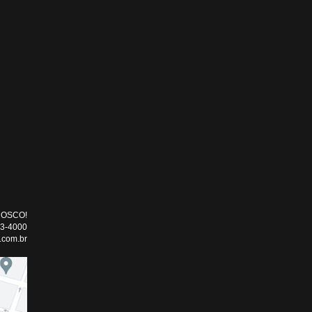
NOSCO!
33-4000
.com.br