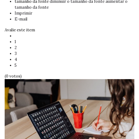
tamanho da fonte
diminuir o tamanho da fonte
aumentar o
tamanho da fonte
Imprimir
E-mail
Avalie este item
1
2
3
4
5
(0 votos)