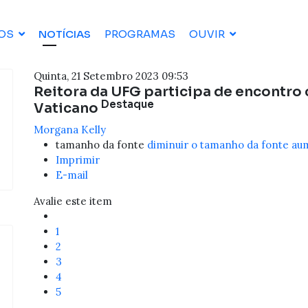
OS
NOTÍCIAS
PROGRAMAS
OUVIR
Quinta, 21 Setembro 2023 09:53
Reitora da UFG participa de encontro
Destaque
Vaticano
Morgana Kelly
tamanho da fonte
diminuir o tamanho da fonte
aum
Imprimir
E-mail
Avalie este item
1
2
3
4
5