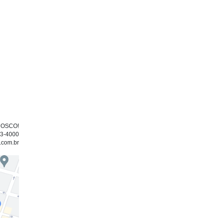
NOSCO!
33-4000
.com.br