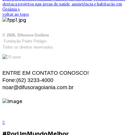
destaca projetos nas áreas de saúde, assistência e habitação em
Goiânia »
voltar ao topo
© 2026, Difusora Goiânia
Fundação Padre Pelágio.
Todos os direitos reservados.
ENTRE EM CONTATO CONOSCO!
Fone:(62) 3233-4000
noar@difusoragoiania.com.br
#PorUmMundoMelhor