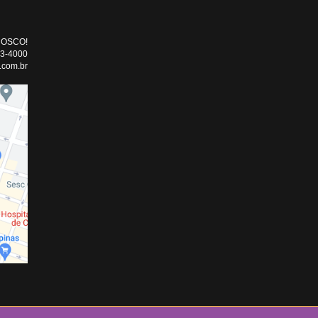
NOSCO!
33-4000
.com.br