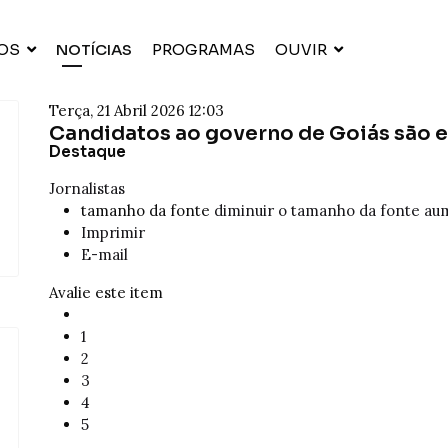
OS
NOTÍCIAS
PROGRAMAS
OUVIR
Terça, 21 Abril 2026 12:03
Candidatos ao governo de Goiás são e
Destaque
Jornalistas
tamanho da fonte
diminuir o tamanho da fonte
aum
Imprimir
E-mail
Avalie este item
1
2
3
4
5