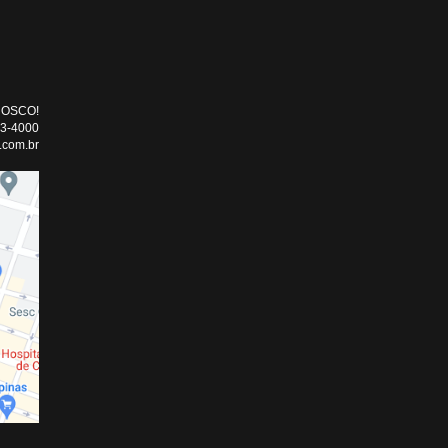
NOSCO!
33-4000
.com.br