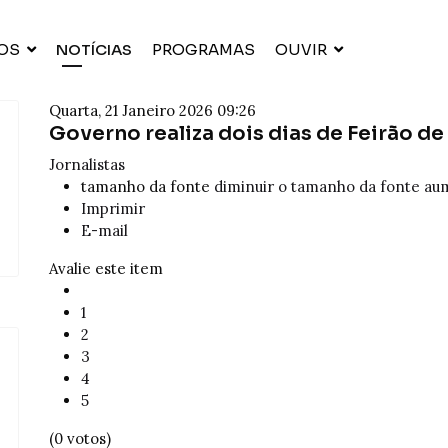
OS
NOTÍCIAS
PROGRAMAS
OUVIR
Quarta, 21 Janeiro 2026 09:26
Governo realiza dois dias de Feirão 
Jornalistas
tamanho da fonte
diminuir o tamanho da fonte
aum
Imprimir
E-mail
Avalie este item
1
2
3
4
5
(0 votos)