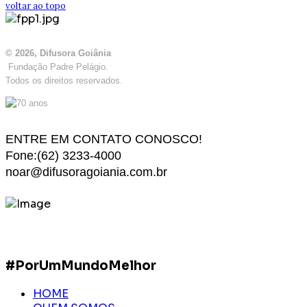
voltar ao topo
© 2026, Difusora Goiânia
Fundação Padre Pelágio.
Todos os direitos reservados.
ENTRE EM CONTATO CONOSCO!
Fone:(62) 3233-4000
noar@difusoragoiania.com.br
#PorUmMundoMelhor
HOME