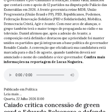
O governador e pré-candidato à reeleição, Daniel Vilela, anunciou
que contará com o apoio de 12 partidos na disputa pelo Palácio das
Esmeraldas em 2026. A frente governista reúne MDB, União
Progressista (União Brasil e PP), PSD, Republicanos, Podemos,
Federação Renovação Solidária (PRD e Solidariedade), Mobiliza,
Democracia Cristã, Agir e Avante. Com esse arco de alianças, o
grupo também terá o maior tempo de propaganda no rádio e na
televisão. Daniel afirmou que, após a adesão do Avante, a
composição está definida e destacou que a prioridade foi manter
unidos os partidos que já integravam a base política do governador
Ronaldo Caiado. A convenção que oficializará sua candidatura está
marcada para o dia 5 de agosto, quando também deverá ser
anunciado o nome do candidato a vice-governador.
Confira mais
informações na reportagem de Lucas Nogueira.
Publicado em
Política
Leia mais ...
Quarta, 22 Julho 2026 11:00
Caiado critica concessão de green
card a Eduardo Bolsonaro e defende